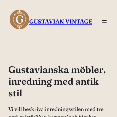
Hoppa
till
innehåll
GUSTAVIAN VINTAGE
Gustavianska möbler,
inredning med antik
stil
Vi vill beskriva inredningsstilen med tre
ord:
måttfullhet
,
harmoni
och
klarhet
.